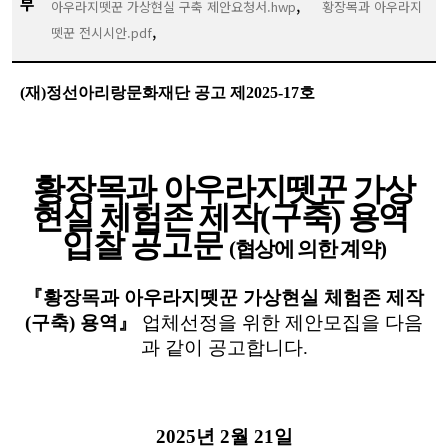
부
,
아우라지뗏꾼 가상현실 구축 제안요청서.hwp
황장목과 아우라지
,
뗏꾼 전시시안.pdf
(
재
)
정선아리랑문화재단 공고 제
2025-17
호
황장목과 아우라지뗏꾼 가상
현실 체험존 제작
(
구축
)
용역
입찰 공고문
(
협상에 의한 계약
)
『황장목과 아우라지뗏꾼 가상현실 체험존 제작
(
구축
)
용역』
업체선정을 위한 제안모집을 다음
과 같이 공고합니다
.
2025
년
2
월
21
일