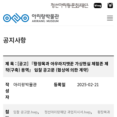
공지사항
제 목 : [공고] 『황장목과 아우라지뗏꾼 가상현실 체험존 제
작(구축) 용역』 입찰 공고문 (협상에 의한 계약)
작
아리랑박물관
등록일
2025-02-21
성
자
첨
,
,
입찰 공고문.hwp
정선아리랑재단 과업지시서.hwp
황장목과