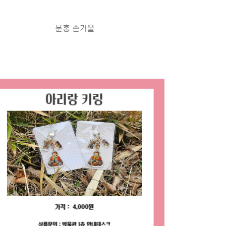
분홍 손거울