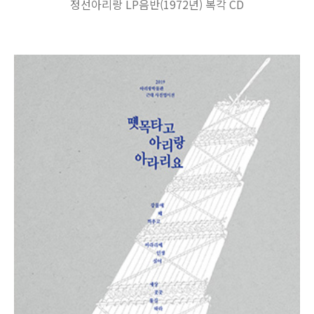
정선아리랑 LP음반(1972년) 복각 CD