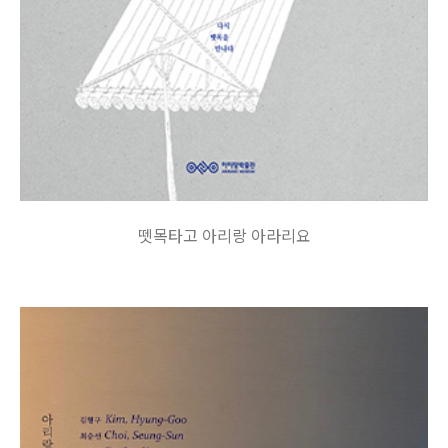
뗏목타고 아리랑 아라리요