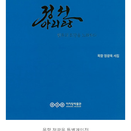
목향 정광옥 특별개인전