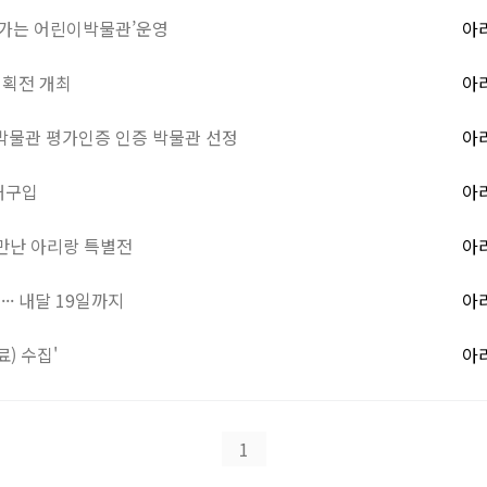
가는 어린이박물관’운영
아
기획전 개최
아
물관 평가인증 인증 박물관 선정
아
개구입
아
 만난 아리랑 특별전
아
· 내달 19일까지
아
) 수집'
아
1