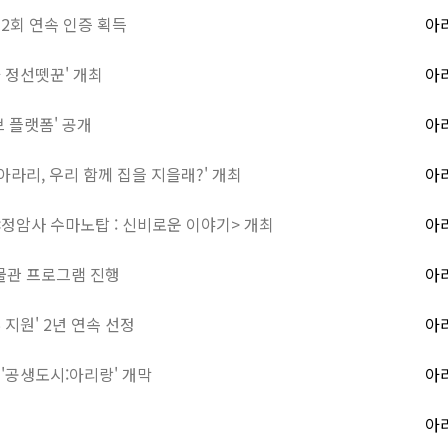
2회 연속 인증 획득
아
 정선뗏꾼' 개최
아
 플랫폼' 공개
아
아라리, 우리 함께 집을 지을래?' 개최
아
<정암사 수마노탑 : 신비로운 이야기> 개최
아
물관 프로그램 진행
아
지원' 2년 연속 선정
아
'공생도시:아리랑' 개막
아
아